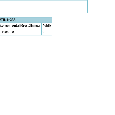
ÄTTNINGAR
äsonger
Antal föreställningar
Publik
- 1905
0
0