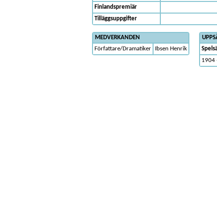
Finlandspremiär
Tilläggsuppgifter
MEDVERKANDEN
UPPS
Författare/Dramatiker
Ibsen Henrik
Spels
1904 